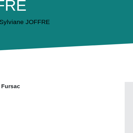
FFRE
Sylviane JOFFRE
 Fursac