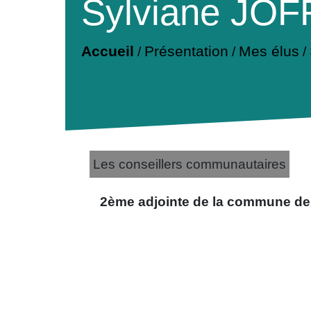
Sylviane JO
Accueil
Présentation
Mes élus
/
/
/
Les conseillers communautaires
2ème adjointe de la commune de