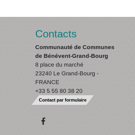
Contacts
Communauté de Communes
de Bénévent-Grand-Bourg
8 place du marché
23240 Le Grand-Bourg -
FRANCE
+33 5 55 80 38 20
Contact par formulaire